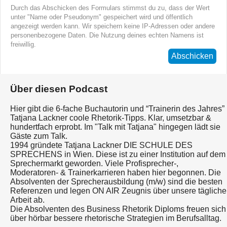
Durch das Abschicken des Formulars stimmst du zu, dass der Wert
unter "Name oder Pseudonym" gespeichert wird und öffentlich
angezeigt werden kann. Wir speichern keine IP-Adressen oder andere
personenbezogene Daten. Die Nutzung deines echten Namens ist
freiwillig.
Abschicken
Über diesen Podcast
Hier gibt die 6-fache Buchautorin und “Trainerin des Jahres”
Tatjana Lackner coole Rhetorik-Tipps. Klar, umsetzbar &
hundertfach erprobt. Im "Talk mit Tatjana" hingegen lädt sie
Gäste zum Talk.
1994 gründete Tatjana Lackner DIE SCHULE DES
SPRECHENS in Wien. Diese ist zu einer Institution auf dem
Sprechermarkt geworden. Viele Profisprecher-,
Moderatoren- & Trainerkarrieren haben hier begonnen. Die
Absolventen der Sprecherausbildung (m/w) sind die besten
Referenzen und legen ON AIR Zeugnis über unsere tägliche
Arbeit ab.
Die Absolventen des Business Rhetorik Diploms freuen sich
über hörbar bessere rhetorische Strategien im Berufsalltag.