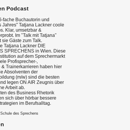
en Podcast
 6-fache Buchautorin und
s Jahres” Tatjana Lackner coole
s. Klar, umsetzbar &
rprobt. Im "Talk mit Tatjana"
t sie Gäste zum Talk.
e Tatjana Lackner DIE
 SPRECHENS in Wien. Diese
Institution auf dem Sprechermarkt
le Profisprecher-,
 & Trainerkarrieren haben hier
e Absolventen der
ildung (m/w) sind die besten
und legen ON AIR Zeugnis über
he Arbeit ab.
ten des Business Rhetorik
en sich über hörbar bessere
trategien im Berufsalltag.
e Schule des Sprechens
en