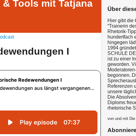
 & Tools mit Tatjana
Über dies
Hier gibt die
“Trainerin de
Rhetorik-Tipp
odcast
hundertfach e
hingegen läd
1994 gründet
edewendungen I
SCHULE DES
ist zu einer 
geworden. Vie
Moderatoren-
begonnen. Di
Sprecherausb
Referenzen 
unsere täglic
Die Absolven
Diploms freu
rhetorische S
von und mit Di
Abonnier