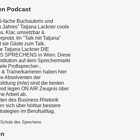
en Podcast
 6-fache Buchautorin und
s Jahres” Tatjana Lackner coole
s. Klar, umsetzbar &
rprobt. Im "Talk mit Tatjana"
t sie Gäste zum Talk.
e Tatjana Lackner DIE
 SPRECHENS in Wien. Diese
Institution auf dem Sprechermarkt
le Profisprecher-,
 & Trainerkarrieren haben hier
e Absolventen der
ildung (m/w) sind die besten
und legen ON AIR Zeugnis über
he Arbeit ab.
ten des Business Rhetorik
en sich über hörbar bessere
trategien im Berufsalltag.
e Schule des Sprechens
en