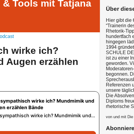
 & Tools mit Tatjana
Über dies
Hier gibt die
“Trainerin de
Rhetorik-Tipp
odcast
hundertfach e
hingegen läd
1994 gründet
h wirke ich?
SCHULE DES
ist zu einer 
 Augen erzählen
geworden. Vie
Moderatoren-
begonnen. Di
Sprecherausb
Referenzen 
unsere täglic
Die Absolven
Diploms freu
rhetorische S
von und mit Di
Abonnier